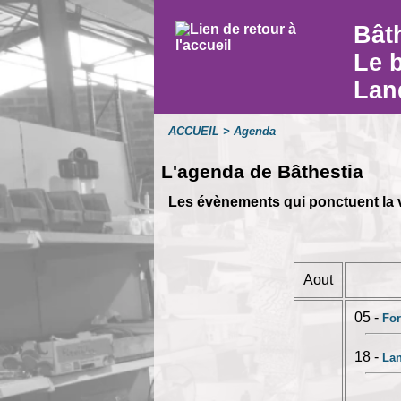
Bât
Le 
Lan
ACCUEIL
> Agenda
L'agenda de Bâthestia
Les évènements qui ponctuent la vi
Aout
05 -
For
18 -
Lan