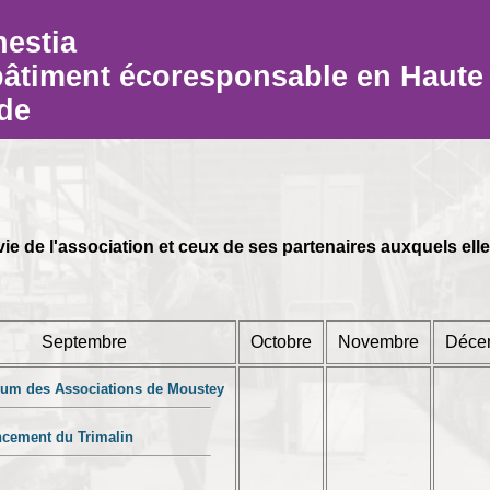
hestia
bâtiment écoresponsable en Haute
de
e de l'association et ceux de ses partenaires auxquels elle 
Septembre
Octobre
Novembre
Déce
um des Associations de Moustey
cement du Trimalin