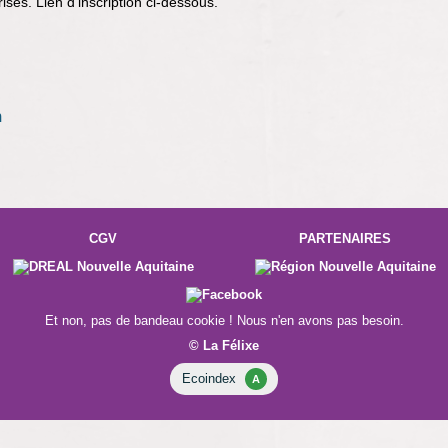
rises. Lien d'inscription ci-dessous.
m
CGV
PARTENAIRES
Et non, pas de bandeau cookie ! Nous n'en avons pas besoin.
© La Félixe